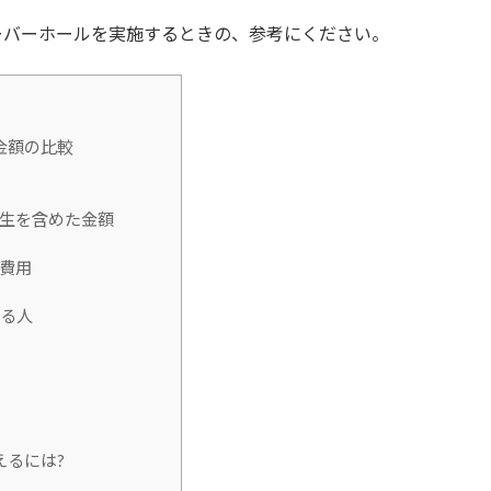
ーバーホールを実施するときの、参考にください。
金額の比較
再生を含めた金額
の費用
いる人
えるには?