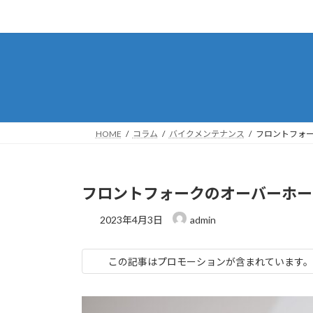
コ
ナ
ン
ビ
テ
ゲ
ン
ー
ツ
シ
へ
ョ
ス
ン
キ
に
HOME
コラム
バイクメンテナンス
フロントフォー
ッ
移
プ
動
フロントフォークのオーバーホー
2023年4月3日
admin
この記事はプロモーションが含まれています