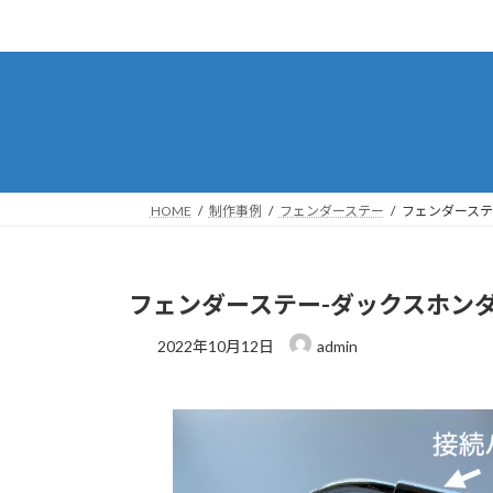
コ
ナ
ン
ビ
テ
ゲ
ン
ー
ツ
シ
へ
ョ
ス
ン
キ
に
HOME
制作事例
フェンダーステー
フェンダーステ
ッ
移
プ
動
フェンダーステー-ダックスホン
2022年10月12日
admin