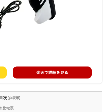
楽天で詳細を見る
目次
[
非表示
]
の比較表