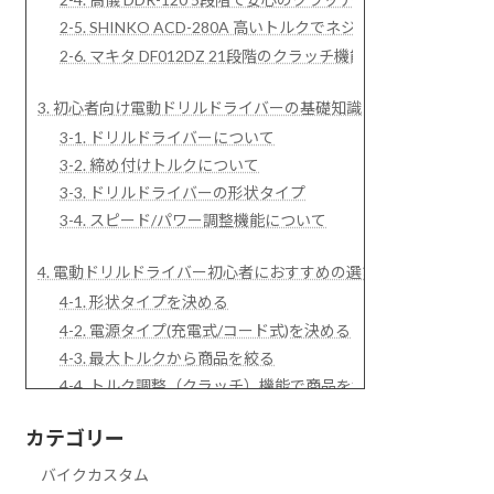
2-5. SHINKO ACD-280A 高いトルクでネジ締め、木材
2-6. マキタ DF012DZ 21段階のクラッチ機能やオート
3. 初心者向け電動ドリルドライバーの基礎知識
3-1. ドリルドライバーについて
3-2. 締め付けトルクについて
3-3. ドリルドライバーの形状タイプ
3-4. スピード/パワー調整機能について
4. 電動ドリルドライバー初心者におすすめの選び方
4-1. 形状タイプを決める
4-2. 電源タイプ(充電式/コード式)を決める
4-3. 最大トルクから商品を絞る
4-4. トルク調整（クラッチ）機能で商品を決める
カテゴリー
まとめ
バイクカスタム