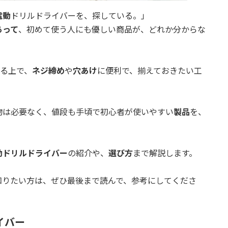
電動
ドリルドライバーを、探している。」
あって
、初めて使う人にも優しい商品が、どれか分からな
する上で、
ネジ締め
や
穴あけ
に便利で、揃えておきたい工
物は必要なく、値段も手頃で初心者が使いやすい
製品
を、
動ドリルドライバー
の紹介や、
選び方
まで解説します。
知りたい方は、ぜひ最後まで読んで、参考にしてくださ
イバー