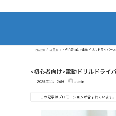
コ
ナ
ン
ビ
テ
ゲ
ン
ー
ツ
シ
へ
ョ
ス
ン
キ
に
HOME
コラム
<初心者向け>電動ドリルドライバーおす
ッ
移
プ
動
<初心者向け>電動ドリルドライバ
2025年11月26日
admin
この記事はプロモーションが含まれています