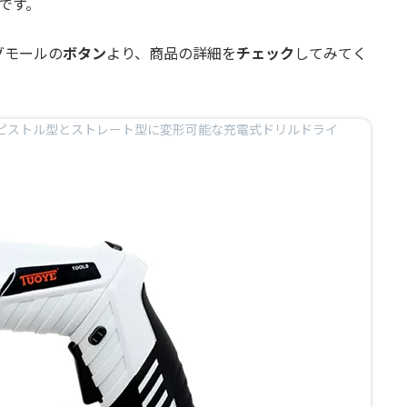
です。
グモールの
ボタン
より、商品の詳細を
チェック
してみてく
るピストル型とストレート型に変形可能な充電式ドリルドライ