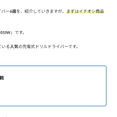
イバー
6選
を、紹介していきますが、
まずはイチオシ商品
01IW
」です。
ている
人気
の充電式ドリルドライバーです。
能