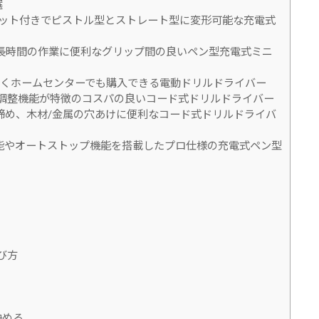
選
 豊富なビット付きでピストル型とストレート型に変形可能な充電式
バッテリーで長時間の作業に便利なグリップ間の良いペン型充電式ミニ
使いやすくホームセンターでも購入できる電動ドリルドライバー
クラッチ調整機能が特徴のコスパの良いコード式ドリルドライバー
ルクでネジ締め、木材/金属の穴あけに便利なコード式ドリルドライバ
ラッチ機能やオートストップ機能を搭載したプロ仕様の充電式ペン型
び方
決める