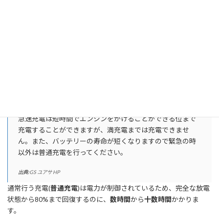
バッテリー充電器
一方で、バッテリー充電器は、電力を制御しながら、バッテリー
の電力を
徐々に回復
させるアイテムです。
バイクバッテリーは、大量の電力で充電すると
劣化
してしまうた
め、専用の充電器での充電が推奨されていてます。
※急速充電
エンジンが始動できる状態まで応急的にバッテリーを回復
させる充電方法です。
急速充電は短時間でエンジンをかけることができる位まで
充電することができますが、満充電までは充電できませ
ん。また、バッテリーの寿命が短くなりますので緊急の時
以外は普通充電を行ってください。
出典:
GS ユアサ HP
通常行う充電(
普通充電
)は電力が制御されているため、完全な放電
状態から80%まで回復するのに、
数時間
から
十数時間
かかりま
す。