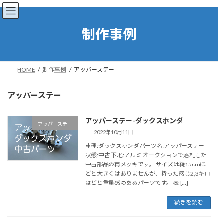
コ
ナ
ン
ビ
テ
ゲ
制作事例
ン
ー
ツ
シ
へ
ョ
ス
ン
HOME
制作事例
アッパーステー
キ
に
ッ
移
プ
動
アッパーステー
アッパーステー-ダックスホンダ
アッパーステー
2022年10月11日
車種:ダックスホンダパーツ名:アッパーステー
状態:中古 下地:アルミ オークションで落札した
中古部品の再メッキです。 サイズは縦15cmほ
どと大きくはありませんが、持った感じ2,3キロ
ほどと重量感のあるパーツです。 表 […]
続きを読む